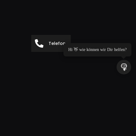
Telefon
Hi 👋 wie können wir Dir helfen?
ING